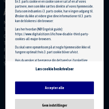
CVR: 20508787
En 3. parts cookie er en cookie som er sat af en af vores
partnere, men som ikke sættes direkte af vores hjemmeside.
ÅBNINGSTIDER
Data som indsamles i 3. parts cookie, har vi ingen adgang til.
Ønsker du ikke at videre give dine informationer til 3. parts
kan de blokeres i din browser:
Mandag
08:00 - 17:00
Tirsdag
08:00 - 17:00
Læs her hvordan (NB! Engelsk guide):
https://www.digitalcitizen.life/how-disable-third-party-
Onsdag
08:00 - 17:00
cookies-all-major-browsers
.
Torsdag
08:00 - 17:00
Du skal være opmærksom på at nogle hjemmesider ikke vil
Fredag
08:00 - 14:00
fungere optimalt hvis 3. part cookie bliver afvist.
Lørdag
Lukket
Hvis du ønsker at begrænse din deltagelse i forskellige
Søndag
Lukket
annoncenetværk, har du klikker på et af nedstående link og
Læs cookie beskrivelser
fravælge forskellige online annoncører:
http://www.youronlinechoices.com/den/dine-valg
http://optout.aboutads.info/?c=2#!/
Accepter alle
http://optout.networkadvertising.org/?c=1#!/
I forbindelse med klager eller tvist, henvises til ankenævnet for
biler,
www.bilklage.dk
Gem indstillinger
Nødvendige
Funktionelle