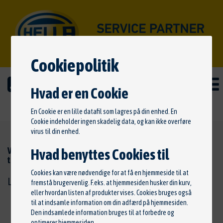
Cookiepolitik
SKOVLYST AUTO
Hvad er en Cookie
EL & HYBRIDCENTER
En Cookie er en lille datafil som lagres på din enhed. En
Cookie indeholder ingen skadelig data, og kan ikke overføre
virus til din enhed.
Vi anbefaler og samarbejder med Suvo, kom ind og få et
Hvad benyttes Cookies til
tilbud på netop din bil
Cookies kan være nødvendige for at få en hjemmeside til at
Læs mere
her!
fremstå brugervenlig. F.eks. at hjemmesiden husker din kurv,
eller hvordan listen af produkter vises. Cookies bruges også
til at indsamle information om din adfærd på hjemmesiden.
Den indsamlede information bruges til at forbedre og
optimerer hjemmesiden.