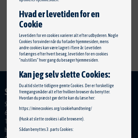
Hvad er levetiden for en
Cookie
Levetiden for en cookies varierer alt efter udbyderen. Nogle
Cookies forsvinder når du forlader hjemmesiden, mens
andre cookies kan være lagret i flere år. Levetiden
forlænges efter hvert besøg, levetiden for en cookies
”nulstilles” hver gang du besøger hjemmesiden.
Kan jeg selv slette Cookies:
Du altid slette tidligere gemte Cookies. Der er forskellige
SKOVLYST AUTO
fremgangsmåder alt efter hvilken browser du benytter.
Hvordan du præcist gør dette kan du læse her:
Skjoldbjergvej 24
https://minecookies.org/cookiehandtering/
6623 Vorbasse
(Husk at slette cookies i alle browsere).
Tlf.: 20257038
hardy@skovlystauto.dk
Sådan benyttes 3. parts Cookies: